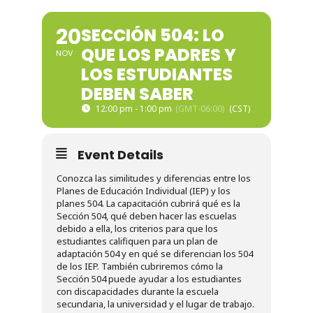
20
SECCIÓN 504: LO
QUE LOS PADRES Y
NOV
LOS ESTUDIANTES
DEBEN SABER
12:00 pm - 1:00 pm
(GMT-06:00)
Event Details
Conozca las similitudes y diferencias entre los
Planes de Educación Individual (IEP) y los
planes 504. La capacitación cubrirá qué es la
Sección 504, qué deben hacer las escuelas
debido a ella, los criterios para que los
estudiantes califiquen para un plan de
adaptación 504 y en qué se diferencian los 504
de los IEP. También cubriremos cómo la
Sección 504 puede ayudar a los estudiantes
con discapacidades durante la escuela
secundaria, la universidad y el lugar de trabajo.