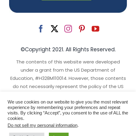
©Copyright 2021. All Rights Reserved.
The contents of this website were developed
under a grant from the US Department of
Education, #H328M110014. However, those contents
do not necessarily represent the policy of the US
Department of Education, and you should not
We use cookies on our website to give you the most relevant
assume endorsement by the Federal Government.
experience by remembering your preferences and repeat
Project Officer, David Emenheiser.
visits. By clicking “Accept”, you consent to the use of ALL the
cookies.
Milwaukee Web Design
|
Sitemap
|
Privacy Policy
|
Do not sell my personal information
.
Terms & Conditions
|
Disclaimer