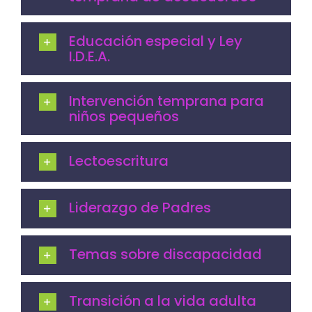
Educación especial y Ley
I.D.E.A.
Intervención temprana para
niños pequeños
Lectoescritura
Liderazgo de Padres
Temas sobre discapacidad
Transición a la vida adulta