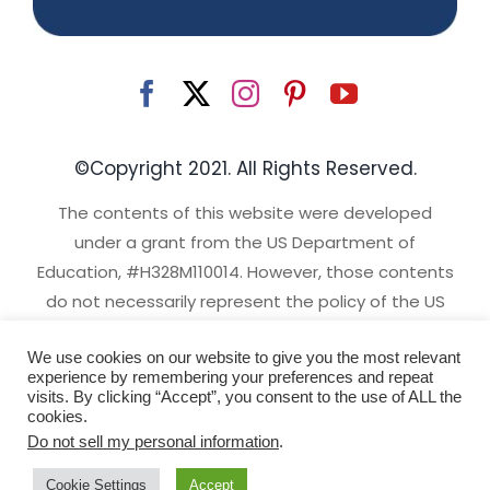
©Copyright 2021. All Rights Reserved.
The contents of this website were developed
under a grant from the US Department of
Education, #H328M110014. However, those contents
do not necessarily represent the policy of the US
Department of Education, and you should not
We use cookies on our website to give you the most relevant
assume endorsement by the Federal Government.
experience by remembering your preferences and repeat
Project Officer, David Emenheiser.
visits. By clicking “Accept”, you consent to the use of ALL the
cookies.
Milwaukee Web Design
|
Sitemap
|
Privacy Policy
|
Do not sell my personal information
.
Terms & Conditions
|
Disclaimer
Cookie Settings
Accept