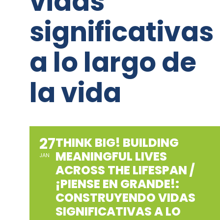
vidas
significativas
a lo largo de
la vida
27
THINK BIG! BUILDING
MEANINGFUL LIVES
JAN
ACROSS THE LIFESPAN /
¡PIENSE EN GRANDE!:
CONSTRUYENDO VIDAS
SIGNIFICATIVAS A LO