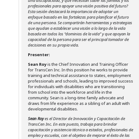
una discapacidad, y qué necesitan saber las familias y los
profesionales para apoyar una visión positiva del futuro?
Esta sesión destacará la importancia de adoptar un
enfoque basado en las fortalezas para planificar el futuro
de una persona. Se compartirán herramientas y estrategias
que ayudan a establecer una visión a lo largo de la vida
basada en todos los “dominios de la vida” y que apoyan la
capacidad de la persona para ser el principal tomador de
decisiones en su propia vida.
Presenter:
Sean Roy
is the Chief Innovation and Training Officer
for TransCen Inc. In this position he works to provide
training and technical assistance to states, employment
professionals and schools, leading to improved success
for individuals with disabilities who are transitioning
from school into the workforce and life in the
community. Sean is a long-time family advocate and
draws from life experience as a sibling of an adult with
developmental disabilities.
Sean Roy
es el Director de Innovación y Capacitación de
TransCen Inc. En este puesto, trabaja para brindar
capacitación y asistencia técnica a estados, profesionales de
empleo y escuelas, con el objetivo de mejorar el éxito de las