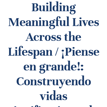
Building
SEA
Meaningful Lives
FOR:
Across the
Lifespan / ¡Piense
en grande!:
Construyendo
vidas